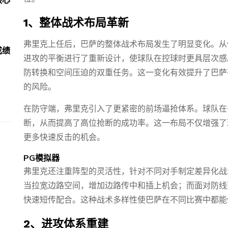
核心
1、整体战术布局革新
弗里克上任后，巴萨的整体战术布局发生了明显变化。从传
成绩
进攻的平衡进行了重新设计，使球队在控球时更具层次感
防转换和空间压迫的双重任务。这一变化有效提升了巴萨
的风险。
在防守端，弗里克引入了更紧密的前场逼抢体系。球队在
断，从而提高了高位抢断的成功率。这一布局不仅增强了
更多快速反击的机会。
PG模拟器
弗里克还注重阵型的灵活性，针对不同对手制定差异化战
当拉宽边路空间，增加边路传中和插上机会；而面对防线
快速短传配合。这种战术多样性使巴萨在不同比赛中都能
2、进攻体系重建