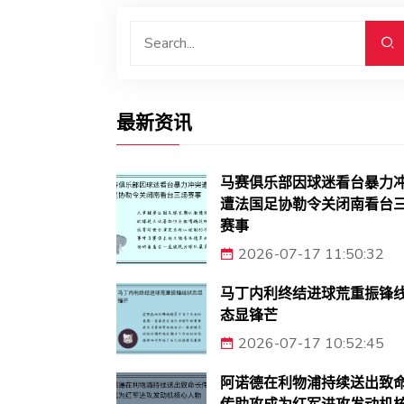
最新资讯
马赛俱乐部因球迷看台暴力
遭法国足协勒令关闭南看台
赛事
2026-07-17 11:50:32
马丁内利终结进球荒重振锋
态显锋芒
2026-07-17 10:52:45
阿诺德在利物浦持续送出致