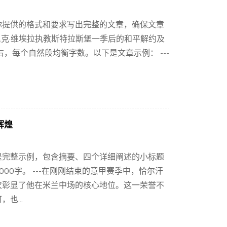
你提供的格式和要求写出完整的文章，确保文章
里克·维埃拉执教斯特拉斯堡一季后的和平解约及
，每个自然段均衡字数。以下是文章示例： ---
辉煌
是完整示例，包含摘要、四个详细阐述的小标题
00字。 ---在刚刚结束的意甲赛季中，恰尔汗
次彰显了他在米兰中场的核心地位。这一荣誉不
也...