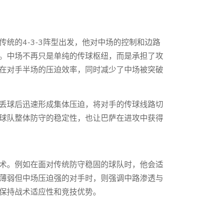
统的4-3-3阵型出发，他对中场的控制和边路
。中场不再只是单纯的传球枢纽，而是承担了攻
在对手半场的压迫效率，同时减少了中场被突破
丢球后迅速形成集体压迫，将对手的传球线路切
球队整体防守的稳定性，也让巴萨在进攻中获得
术。例如在面对传统防守稳固的球队时，他会适
薄弱但中场压迫强的对手时，则强调中路渗透与
保持战术适应性和竞技优势。