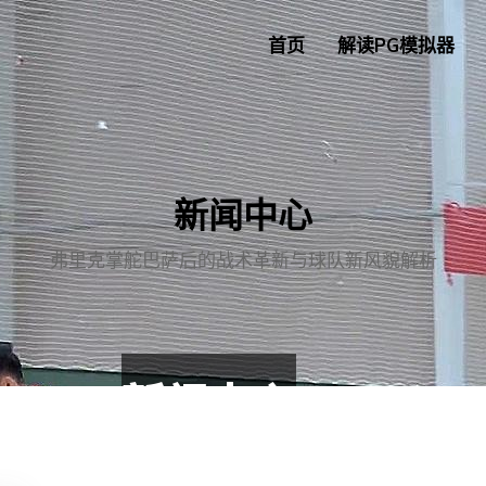
首页
解读PG模拟器
新闻中心
弗里克掌舵巴萨后的战术革新与球队新风貌解析