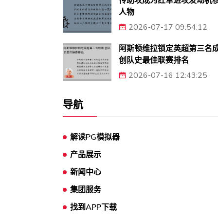
传助攻成为红军进攻发动机
人物
2026-07-17 09:54:12
阿斯顿维拉锁定英超第三名
创队史最佳联赛排名
2026-07-16 12:43:25
导航
解读PG模拟器
产品展示
新闻中心
集团服务
找到APP下载