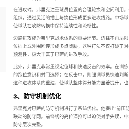
在进攻端，弗里克注重球员位置的合理轮换和空间利用。
组织，通过灵活的插上与换位形成更多进攻线路。中场球
使球队在攻防转换中保持连续性和流畅性。
边路进攻成为弗里克战术体系的重要环节。边锋不再局限
位插上或外围回传形成多点威胁。这种打法不仅打破了对
预测性，极大丰富了巴萨的进攻手段。
此外，弗里克非常重视定位球和快速反击的效率。在训练
的跑位意识和射门选择；在反击中，则强调球员快速判断
这种进攻体系的重建，使球队整体得分能力显著提升，也
3、防守机制优化
弗里克对巴萨的防守机制进行了系统优化。他提出“前压防
联动的防守网。前锋线的高位逼抢可以迫使对手失误，中
防守层次完整。