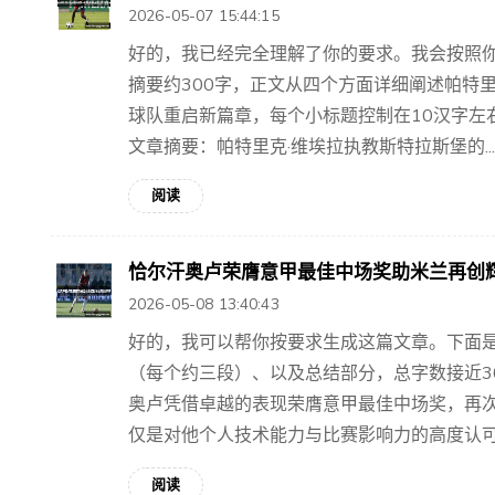
2026-05-07 15:44:15
好的，我已经完全理解了你的要求。我会按照
摘要约300字，正文从四个方面详细阐述帕特
球队重启新篇章，每个小标题控制在10汉字左右
文章摘要：帕特里克·维埃拉执教斯特拉斯堡的...
阅读
恰尔汗奥卢荣膺意甲最佳中场奖助米兰再创
2026-05-08 13:40:43
好的，我可以帮你按要求生成这篇文章。下面
（每个约三段）、以及总结部分，总字数接近30
奥卢凭借卓越的表现荣膺意甲最佳中场奖，再
仅是对他个人技术能力与比赛影响力的高度认可，
阅读