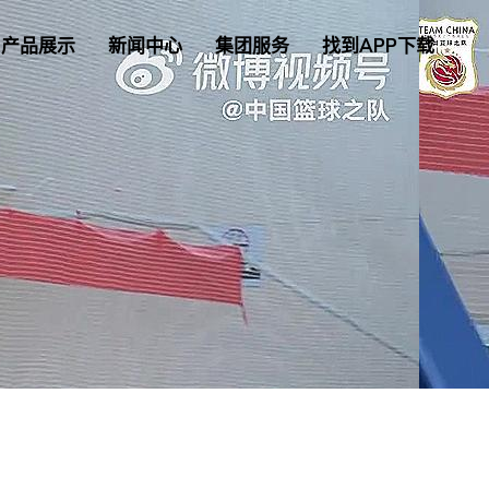
产品展示
新闻中心
集团服务
找到APP下载