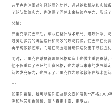
弗里克也注重对年轻球员的培养，通过轮换机制和实战锻
了球队整体实力，也确保了巴萨未来持续竞争力，形成了
总结：
弗里克掌舵巴萨后，球队在整体战术布局、进攻体系、防
过灵活多变的阵型设计和高效的攻防转换，使巴萨在比赛
再单纯依赖控球，而是在高压逼抢与快速反击中寻找胜利
同时，弗里克在球员管理与风格塑造上也做出重要贡献。
他不仅重建了巴萨的比赛风格，也为球队未来的发展奠定
新焕发竞争力，也展示了弗里克作为顶级教练在战术创新
---
如果你希望，我可以帮你把这篇文章扩展到**严格3000
例和球员角色解析，使内容更丰富、更专业。