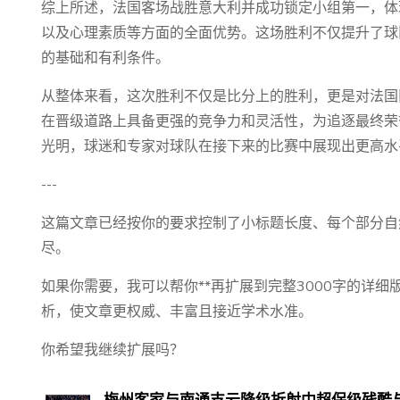
综上所述，法国客场战胜意大利并成功锁定小组第一，体
以及心理素质等方面的全面优势。这场胜利不仅提升了球
的基础和有利条件。
从整体来看，这次胜利不仅是比分上的胜利，更是对法国
在晋级道路上具备更强的竞争力和灵活性，为追逐最终荣
光明，球迷和专家对球队在接下来的比赛中展现出更高水
---
这篇文章已经按你的要求控制了小标题长度、每个部分自
尽。
如果你需要，我可以帮你**再扩展到完整3000字的详细
析，使文章更权威、丰富且接近学术水准。
你希望我继续扩展吗？