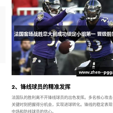
2、锋线球员的精准发挥
法国队的胜利离不开锋线球员的出色发挥。多名核心攻击
关键时刻把握得分机会，实现进球转化。锋线的稳定表现
中场和防线球员的信心。