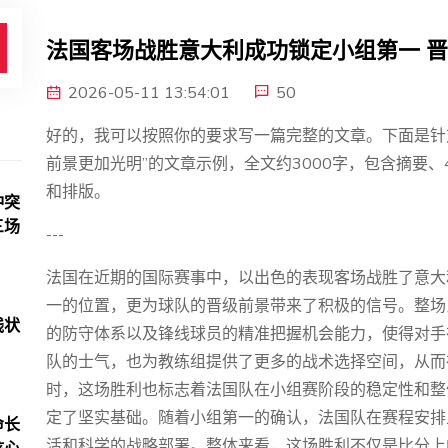
法国客场战胜意大利成功锁定小组第一 
2026-05-11 13:54:01
50
好的，我可以按照你的要求写一篇完整的文章。下面是针
前景更加光明”的文章示例，全文约3000字，包含摘要
和排版。
冲突
三场
---
法国在近期的国际赛事中，以出色的表现客场战胜了意大
一的位置，更为球队的晋级前景带来了积极的信号。整场
线状
的防守体系以及锋线球员的精准把握机会能力，使得对手
队的士气，也为教练组提供了更多的战术选择空间，从而
时，这场胜利也标志着法国队在小组赛阶段的稳定性和整
定了坚实基础。随着小组第一的确认，法国队在赛程安排
命长
活和科学的战略部署。整体来看，这场胜利不仅是比分上