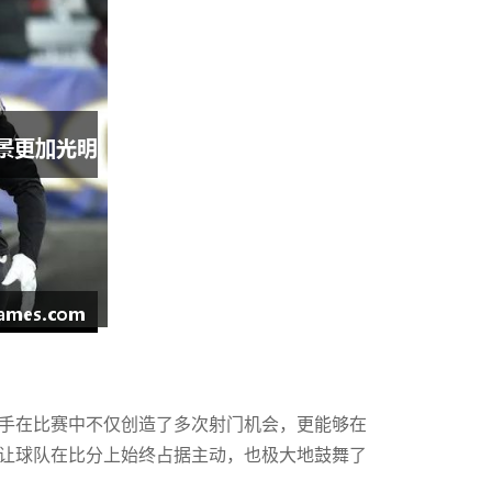
手在比赛中不仅创造了多次射门机会，更能够在
让球队在比分上始终占据主动，也极大地鼓舞了