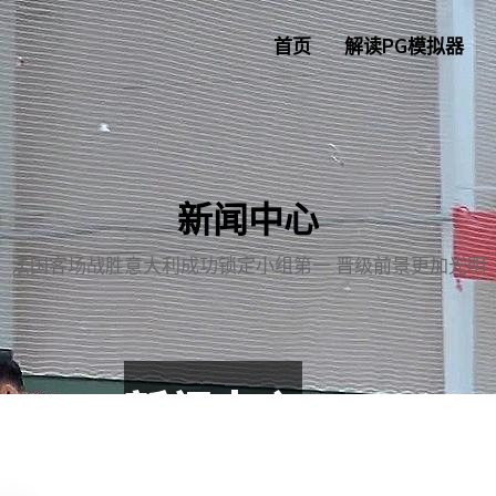
首页
解读PG模拟器
新闻中心
法国客场战胜意大利成功锁定小组第一 晋级前景更加光明