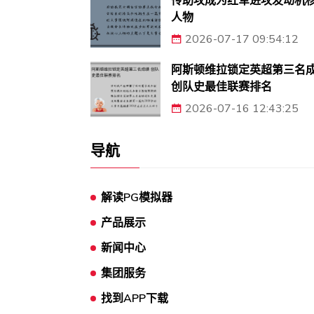
传助攻成为红军进攻发动机
人物
2026-07-17 09:54:12
阿斯顿维拉锁定英超第三名
创队史最佳联赛排名
2026-07-16 12:43:25
导航
解读PG模拟器
产品展示
新闻中心
集团服务
找到APP下载