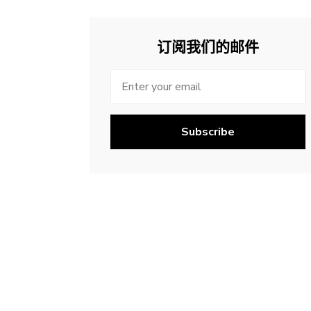
订阅我们的邮件
Subscribe