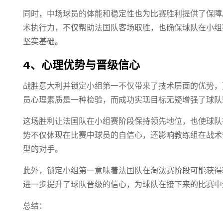
同时，中场球员的体能和稳定性也为比赛胜利提供了保障
术执行力，不仅帮助法国队客场取胜，也确保球队在小组
坚实基础。
4、心理优势与晋级信心
战胜意大利并锁定小组第一不仅带来了技术层面的优势，
员心理素质是一种检验，而成功实现目标无疑增强了球队
这场胜利让法国队在小组赛阶段保持领先地位，也使球队
势不仅体现在比赛中球员的自信心，还影响教练组在战术
型的对手。
此外，锁定小组第一意味着法国队在淘汰赛阶段可能获得
进一步提升了球队晋级的信心，为球队在接下来的比赛中
总结：