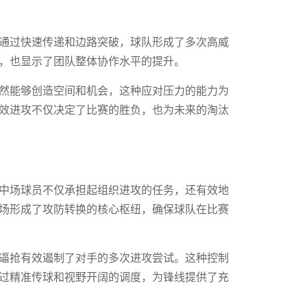
通过快速传递和边路突破，球队形成了多次高威
，也显示了团队整体协作水平的提升。
然能够创造空间和机会，这种应对压力的能力为
效进攻不仅决定了比赛的胜负，也为未来的淘汰
中场球员不仅承担起组织进攻的任务，还有效地
场形成了攻防转换的核心枢纽，确保球队在比赛
逼抢有效遏制了对手的多次进攻尝试。这种控制
过精准传球和视野开阔的调度，为锋线提供了充