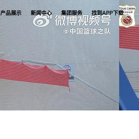
产品展示
新闻中心
集团服务
找到APP下载