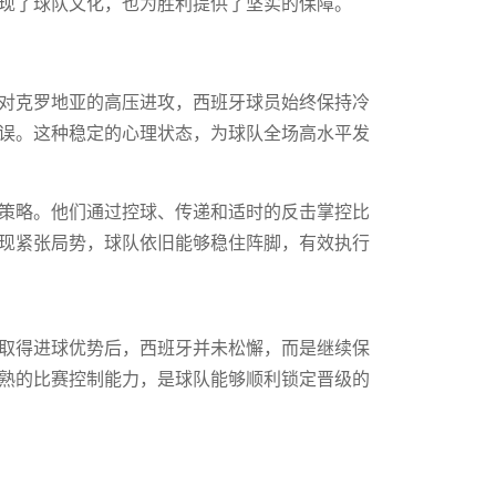
现了球队文化，也为胜利提供了坚实的保障。
对克罗地亚的高压进攻，西班牙球员始终保持冷
误。这种稳定的心理状态，为球队全场高水平发
策略。他们通过控球、传递和适时的反击掌控比
现紧张局势，球队依旧能够稳住阵脚，有效执行
取得进球优势后，西班牙并未松懈，而是继续保
熟的比赛控制能力，是球队能够顺利锁定晋级的