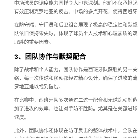
中场球员的调度能力同样令人印象深刻。他们不仅承担起
有效压制克罗地亚的反击。中场的多点开花，使得西班牙
在防守端，守门员和后卫组合展现了极高的稳定性和默契
队依旧保持零失球，体现了球员个人技术和心理素质的双
取胜的重要因素。
3、团队协作与默契配合
除了战术和个人能力，团队协作是西班牙队获胜的另一关
络，每一次传球和移动都经过精心设计，确保了进攻的流
罗地亚难以找到破绽。
在比赛中，西班牙队多次通过二过一配合和无球跑动制造
加了进攻的效率，也让对手防不胜防。尤其是在关键进球
速度。
此外，团队协作还体现在防守反击的整体战术中。全队在