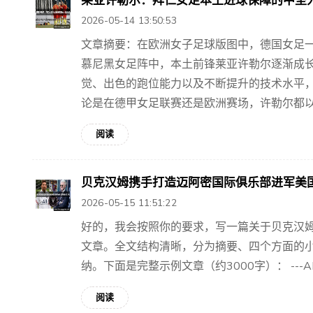
莱亚许勒尔：拜仁女足本土进球保障的中坚
2026-05-14 13:50:53
文章摘要：在欧洲女子足球版图中，德国女足
慕尼黑女足阵中，本土前锋莱亚许勒尔逐渐成
觉、出色的跑位能力以及不断提升的技术水平
论是在德甲女足联赛还是欧洲赛场，许勒尔都以稳
阅读
贝克汉姆携手打造迈阿密国际俱乐部进军美
2026-05-15 11:51:22
好的，我会按照你的要求，写一篇关于贝克汉
文章。全文结构清晰，分为摘要、四个方面的
纳。下面是完整示例文章（约3000字）： ---A
阅读