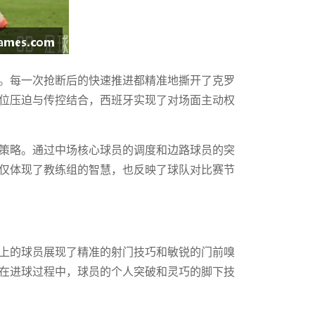
。每一次抢断后的快速推进都精准地撕开了克罗
位压迫与传控结合，西班牙实现了对场面主动权
策略。通过中场核心球员的调度和边路球员的突
仅体现了教练组的智慧，也反映了球队对比赛节
上的球员展现了精准的射门技巧和敏锐的门前嗅
在进球过程中，球员的个人突破和灵巧的脚下技