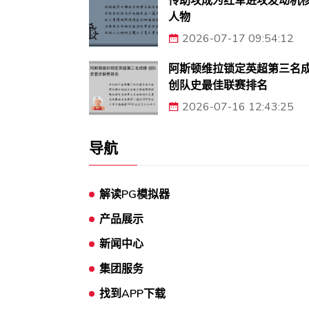
传助攻成为红军进攻发动机
人物
2026-07-17 09:54:12
阿斯顿维拉锁定英超第三名
创队史最佳联赛排名
2026-07-16 12:43:25
导航
解读PG模拟器
产品展示
新闻中心
集团服务
找到APP下载