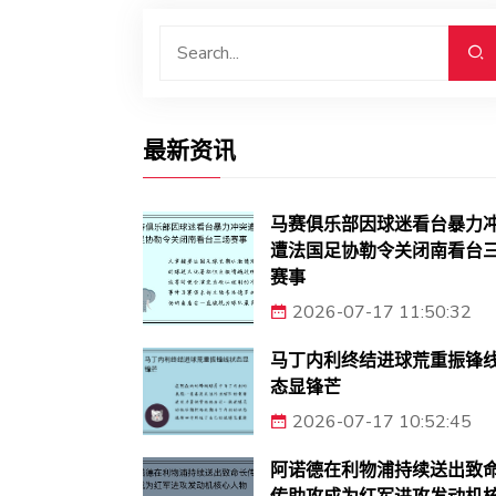
最新资讯
马赛俱乐部因球迷看台暴力
遭法国足协勒令关闭南看台
赛事
2026-07-17 11:50:32
马丁内利终结进球荒重振锋
态显锋芒
2026-07-17 10:52:45
阿诺德在利物浦持续送出致