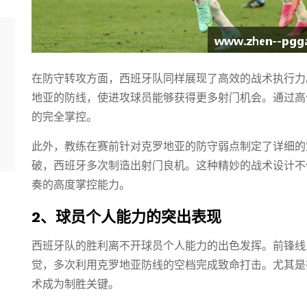
在防守转攻方面，西班牙队同样展现了高效的战术执行力
地亚的防线，使进攻球员能够获得更多射门机会。通过高
的完全掌控。
此外，教练在赛前针对克罗地亚的防守弱点制定了详细的
破，西班牙多次制造出射门良机。这种精妙的战术设计不
奏的高度掌控能力。
2、球员个人能力的突出表现
西班牙队的胜利离不开球员个人能力的出色发挥。前锋线
觉，多次利用克罗地亚防线的空档完成致命打击。尤其是
术成为制胜关键。