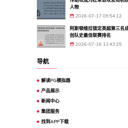
传助攻成为红军进攻发动机
人物
2026-07-17 09:54:12
阿斯顿维拉锁定英超第三名
创队史最佳联赛排名
2026-07-16 12:43:25
导航
解读PG模拟器
产品展示
新闻中心
集团服务
找到APP下载