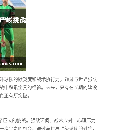
升球队的默契度和战术执行力。通过与世界强队
战中积累宝贵的经验。未来，只有在长期的建设
真正有所突破。
来了巨大的挑战。强敌环伺、战术应对、心理压力
一次宝贵的机会，通过与世界顶级球队的对抗，