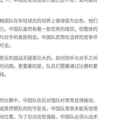
之下，中国男足在这些方面仍显不足，如何面对
韩国队在年轻球员的培养上做得极为出色，他们
力。中国队虽然有着一些优秀的球员，但整体的
与对手的差距明显。中国队若想在这样的竞争环
可击。
男足的挑战无疑是巨大的。如何弥补与对手之间
的问题。更重要的是，队员们需要通过比赛积累
线。
的比赛中，中国队在应对强队时常常显得被动，
或是伊朗队的防守反击，中国队常常未能有效限
动位置。为了应对这些强敌，中国队必须从战术