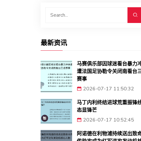
最新资讯
马赛俱乐部因球迷看台暴力
遭法国足协勒令关闭南看台
赛事
2026-07-17 11:50:32
马丁内利终结进球荒重振锋
态显锋芒
2026-07-17 10:52:45
阿诺德在利物浦持续送出致