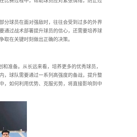
在比赛过程中，帮助球员应对紧张情绪，防止过
部分球员在面对强敌时，往往会受到过多的外界
要通过战术部署提升球员的信心，还需要培养球
争取在关键时刻做出正确的决策。
规划和准备。从长远来看，培养更多的优秀球员，
内，球队需要通过一系列高强度的备战，提升整
中，如何利用优势、克服劣势，将直接影响到中