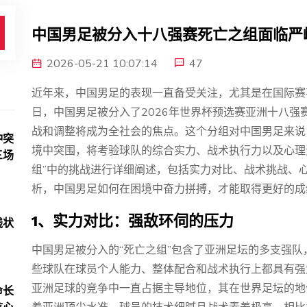
中国男足被分入十八强赛死亡之组面临严
2026-05-21 10:07:14
47
近年来，中国男足的表现一直备受关注，尤其是在国际赛
日，中国男足被分入了2026年世界杯预选赛亚洲十八强
战和调整将成为全社会的焦点。这个分组对中国男足来说
冲突
境中突围，将考验球队的综合实力、战术执行力以及心理
三场
组”中的挑战进行详细阐述，包括实力对比、战术挑战、
析，中国男足如何在困境中奋力拼搏，才能取得更好的成
1、实力对比：强敌环伺的压力
线状
中国男足被分入的“死亡之组”包含了亚洲足坛的多支强
些球队在球员个人能力、整体配合和战术执行上都具有强
亚洲足球的竞争中一直占据主导地位，其在世界足坛的地
命长