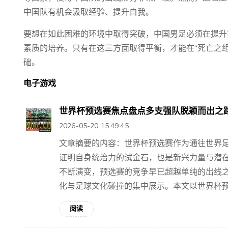
中国队有机会汲取经验、提升自我。
要想在如此困难的环境中取得突破，中国男足必须在提升
素质的培养。只有在这三方面取得平衡，才能在“死亡之
础。
电子游戏
世界杯预选赛焦点盘点多支强队脱颖而出之
2026-05-20 15:49:45
文章摘要的内容：世界杯预选赛作为通往世界
证明自身统治力的试金石，也是新兴力量与潜
不断演变，预选赛的竞争早已超越单纯的出线
化与足球文化碰撞的集中展示。本文以世界杯预选
阅读