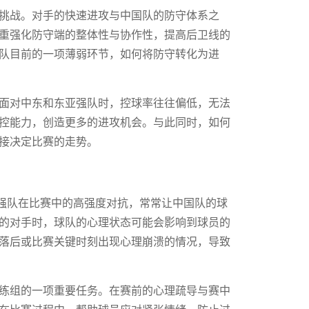
挑战。对手的快速进攻与中国队的防守体系之
重强化防守端的整体性与协作性，提高后卫线的
队目前的一项薄弱环节，如何将防守转化为进
面对中东和东亚强队时，控球率往往偏低，无法
控能力，创造更多的进攻机会。与此同时，如何
接决定比赛的走势。
洲强队在比赛中的高强度对抗，常常让中国队的球
的对手时，球队的心理状态可能会影响到球员的
落后或比赛关键时刻出现心理崩溃的情况，导致
练组的一项重要任务。在赛前的心理疏导与赛中