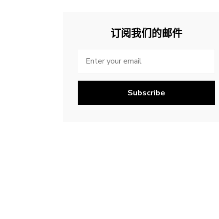
订阅我们的邮件
Subscribe