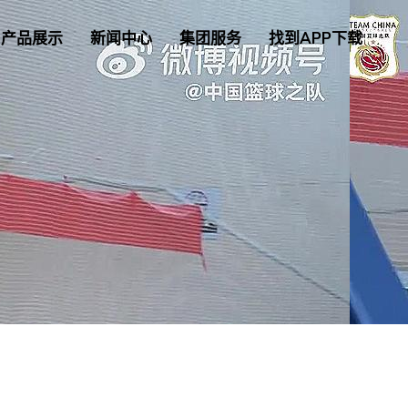
产品展示
新闻中心
集团服务
找到APP下载