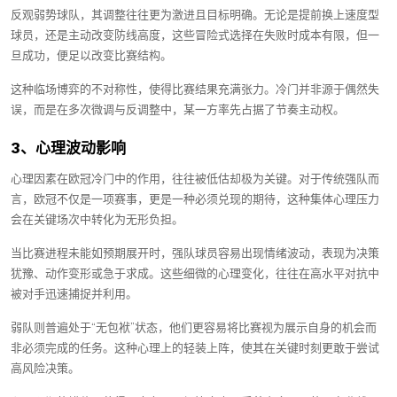
反观弱势球队，其调整往往更为激进且目标明确。无论是提前换上速度型
球员，还是主动改变防线高度，这些冒险式选择在失败时成本有限，但一
旦成功，便足以改变比赛结构。
这种临场博弈的不对称性，使得比赛结果充满张力。冷门并非源于偶然失
误，而是在多次微调与反调整中，某一方率先占据了节奏主动权。
3、心理波动影响
心理因素在欧冠冷门中的作用，往往被低估却极为关键。对于传统强队而
言，欧冠不仅是一项赛事，更是一种必须兑现的期待，这种集体心理压力
会在关键场次中转化为无形负担。
当比赛进程未能如预期展开时，强队球员容易出现情绪波动，表现为决策
犹豫、动作变形或急于求成。这些细微的心理变化，往往在高水平对抗中
被对手迅速捕捉并利用。
弱队则普遍处于“无包袱”状态，他们更容易将比赛视为展示自身的机会而
非必须完成的任务。这种心理上的轻装上阵，使其在关键时刻更敢于尝试
高风险决策。