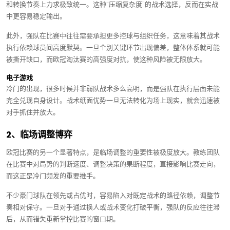
和转换节奏上力求极致统一。这种“压缩复杂度”的战术选择，反而在实战
中更容易稳定输出。
此外，强队在比赛中往往需要承担更多控球与组织任务，这意味着其战术
执行依赖球员间高度默契。一旦个别关键环节出现偏差，整体体系就可能
被撕开缺口，而欧冠淘汰赛的高强度对抗，使这种风险被无限放大。
电子游戏
冷门的出现，很多时候并非弱队战术多么高明，而是强队在执行层面未能
完全兑现自身设计。战术纸面优势一旦无法转化为场上现实，就会迅速被
对手抓住并放大。
2、临场调整博弈
欧冠比赛的另一个显著特点，是临场调整的重要性被极度放大。教练团队
在比赛中对局势的判断速度、调整决策的果断程度，直接影响比赛走向，
而这正是冷门频发的重要推手。
不少豪门球队在领先或占优时，容易陷入对既定战术的路径依赖，调整节
奏相对保守。一旦对手通过换人或战术变化打破平衡，强队的反应往往滞
后，从而错失重新掌控比赛的窗口期。