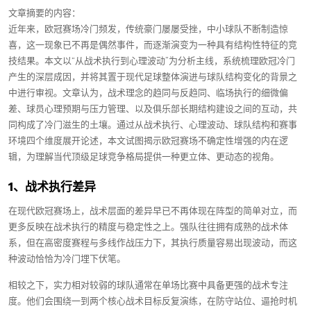
文章摘要的内容：
近年来，欧冠赛场冷门频发，传统豪门屡屡受挫，中小球队不断制造惊
喜，这一现象已不再是偶然事件，而逐渐演变为一种具有结构性特征的竞
技结果。本文以“从战术执行到心理波动”为分析主线，系统梳理欧冠冷门
产生的深层成因，并将其置于现代足球整体演进与球队结构变化的背景之
中进行审视。文章认为，战术理念的趋同与反趋同、临场执行的细微偏
差、球员心理预期与压力管理、以及俱乐部长期结构建设之间的互动，共
同构成了冷门滋生的土壤。通过从战术执行、心理波动、球队结构和赛事
环境四个维度展开论述，本文试图揭示欧冠赛场不确定性增强的内在逻
辑，为理解当代顶级足球竞争格局提供一种更立体、更动态的视角。
1、战术执行差异
在现代欧冠赛场上，战术层面的差异早已不再体现在阵型的简单对立，而
更多反映在战术执行的精度与稳定性之上。强队往往拥有成熟的战术体
系，但在高密度赛程与多线作战压力下，其执行质量容易出现波动，而这
种波动恰恰为冷门埋下伏笔。
相较之下，实力相对较弱的球队通常在单场比赛中具备更强的战术专注
度。他们会围绕一到两个核心战术目标反复演练，在防守站位、逼抢时机