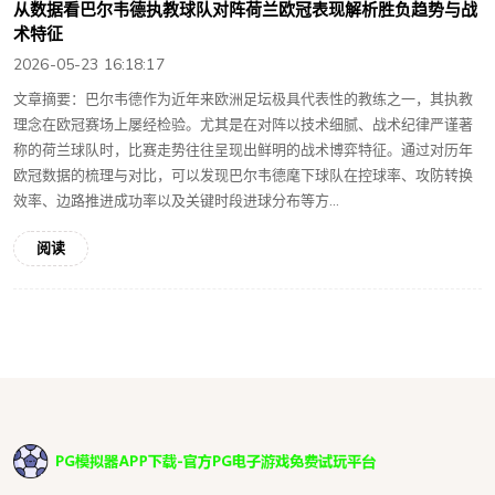
从数据看巴尔韦德执教球队对阵荷兰欧冠表现解析胜负趋势与战
术特征
2026-05-23 16:18:17
文章摘要：巴尔韦德作为近年来欧洲足坛极具代表性的教练之一，其执教
理念在欧冠赛场上屡经检验。尤其是在对阵以技术细腻、战术纪律严谨著
称的荷兰球队时，比赛走势往往呈现出鲜明的战术博弈特征。通过对历年
欧冠数据的梳理与对比，可以发现巴尔韦德麾下球队在控球率、攻防转换
效率、边路推进成功率以及关键时段进球分布等方...
阅读