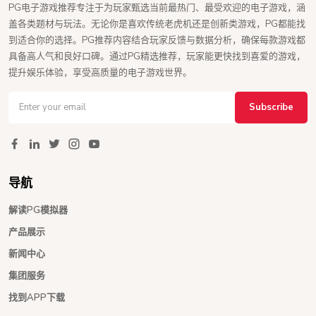
PG电子游戏推荐专注于为玩家甄选当前最热门、最受欢迎的电子游戏，涵
盖各类题材与玩法。无论你是喜欢传统老虎机还是创新类游戏，PG都能找
到适合你的选择。PG推荐内容结合玩家反馈与数据分析，确保每款游戏都
具备高人气和良好口碑。通过PG精选推荐，玩家能更快找到喜爱的游戏，
提升娱乐体验，享受高质量的电子游戏世界。
Subscribe
导航
解读PG模拟器
产品展示
新闻中心
集团服务
找到APP下载