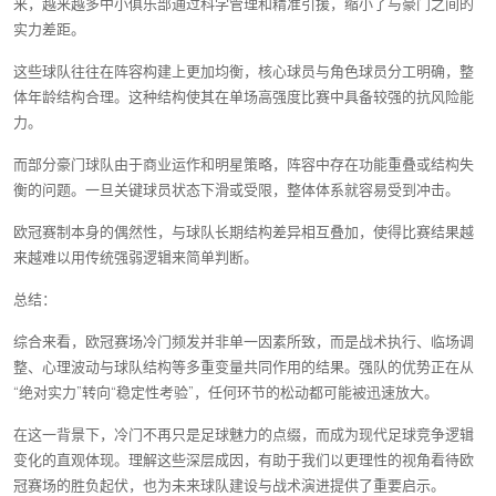
来，越来越多中小俱乐部通过科学管理和精准引援，缩小了与豪门之间的
实力差距。
这些球队往往在阵容构建上更加均衡，核心球员与角色球员分工明确，整
体年龄结构合理。这种结构使其在单场高强度比赛中具备较强的抗风险能
力。
而部分豪门球队由于商业运作和明星策略，阵容中存在功能重叠或结构失
衡的问题。一旦关键球员状态下滑或受限，整体体系就容易受到冲击。
欧冠赛制本身的偶然性，与球队长期结构差异相互叠加，使得比赛结果越
来越难以用传统强弱逻辑来简单判断。
总结：
综合来看，欧冠赛场冷门频发并非单一因素所致，而是战术执行、临场调
整、心理波动与球队结构等多重变量共同作用的结果。强队的优势正在从
“绝对实力”转向“稳定性考验”，任何环节的松动都可能被迅速放大。
在这一背景下，冷门不再只是足球魅力的点缀，而成为现代足球竞争逻辑
变化的直观体现。理解这些深层成因，有助于我们以更理性的视角看待欧
冠赛场的胜负起伏，也为未来球队建设与战术演进提供了重要启示。