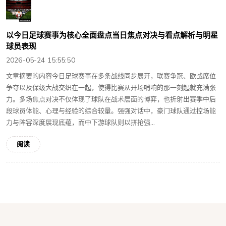
以今日足球赛事为核心全面盘点当日焦点对决与看点解析与明星
球员表现
2026-05-24 15:55:50
文章摘要的内容今日足球赛事在多条战线同步展开，联赛争冠、欧战席位
争夺以及保级大战交织在一起，使得比赛从开场哨响的那一刻起就充满张
力。多场焦点对决不仅体现了球队在战术层面的博弈，也折射出赛季中后
段球员体能、心理与经验的综合较量。强强对话中，豪门球队通过控场能
力与阵容深度展现底蕴，而中下游球队则以拼抢强...
阅读