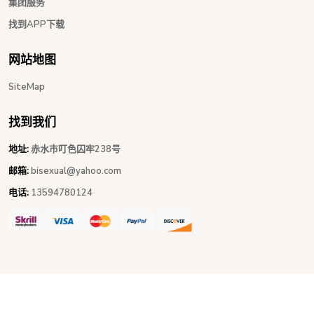
集团服务
找到APP下载
网站地图
SiteMap
找到我们
地址:
赤水市叮色囚牢238号
邮箱:
bisexual@yahoo.com
电话:
13594780124
Copyright © 2026 - All Rights Reserved
免费试玩
.