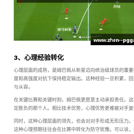
3、心理经验转化
心理层面的成熟，是姆巴佩从新星迈向统治级球员的重要
度和高强度对抗下保持稳定输出。这种经验一旦积累，回
与从容。
在关键比赛和关键时刻，姆巴佩更愿意主动承担责任。这
定胜负的那个人。相比技术优势，心理优势更难被对手复
同时，这种心理层面的领先，也会对对手形成无形压力。
这种心理预期往往会在比赛中转化为防守犹豫。可以说，