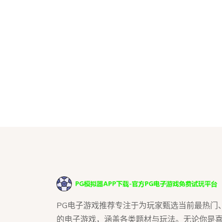
PG电子游戏推荐专注于为玩家甄选当前最热门
的电子游戏，涵盖各类题材与玩法。无论你是