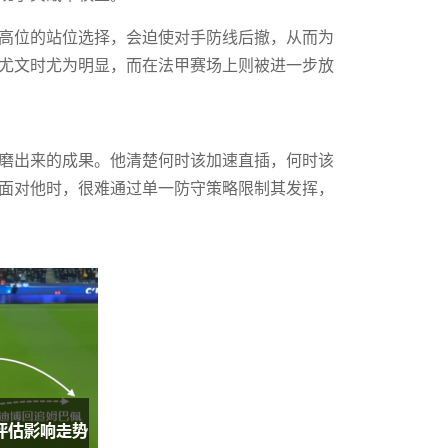
高位的站位选择，会迫使对手防线后撤，从而为
尤文时尤为明显，而在法甲赛场上则被进一步放
磨出来的成果。他清楚何时该加速直插，何时该
面对他时，很难通过单一防守策略限制其发挥，