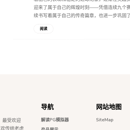
迎来了属于自己的辉煌时刻——凭借连续九个
续书写着属于自己的传奇篇章，也进一步巩固了..
阅读
导航
网站地图
解读PG模拟器
SiteMap
、最受欢迎
喜欢传统老虎
产品展示