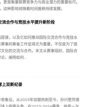
，更是衡量联赛竞争力与商业潜力的重要标尺。
，这种影响将随着时间推移持续发酵。
交流合作与竞技水平提升新阶段
面提速，以及它如何推动国际交流合作与竞技水
际赛事的筹备工作显得尤为重要，不仅是为了提
球文化的交流与合作。本文从赛事组织、国际合
，阐明如何...
球上双新纪录
奇象征。从2015年加盟热刺至今，孙兴慜凭借
上崭露头角。在2023-2024赛季，他再一次