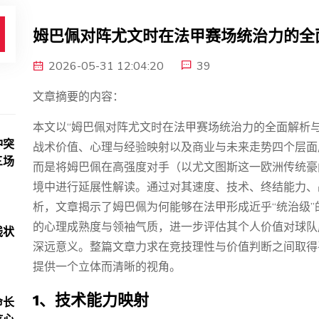
姆巴佩对阵尤文时在法甲赛场统治力的全
2026-05-31 12:04:20
39
文章摘要的内容：
本文以“姆巴佩对阵尤文时在法甲赛场统治力的全面解析
冲突
战术价值、心理与经验映射以及商业与未来走势四个层面
三场
而是将姆巴佩在高强度对手（以尤文图斯这一欧洲传统豪
境中进行延展性解读。通过对其速度、技术、终结能力、
析，文章揭示了姆巴佩为何能够在法甲形成近乎“统治级
的心理成熟度与领袖气质，进一步评估其个人价值对球队
线状
深远意义。整篇文章力求在竞技理性与价值判断之间取得
提供一个立体而清晰的视角。
1、技术能力映射
命长