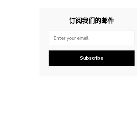
订阅我们的邮件
Subscribe