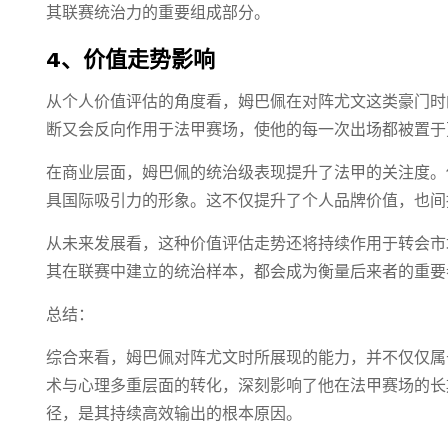
其联赛统治力的重要组成部分。
4、价值走势影响
从个人价值评估的角度看，姆巴佩在对阵尤文这类豪门时
断又会反向作用于法甲赛场，使他的每一次出场都被置于
在商业层面，姆巴佩的统治级表现提升了法甲的关注度。
具国际吸引力的形象。这不仅提升了个人品牌价值，也间
从未来发展看，这种价值评估走势还将持续作用于转会市
其在联赛中建立的统治样本，都会成为衡量后来者的重要
总结：
综合来看，姆巴佩对阵尤文时所展现的能力，并不仅仅属
术与心理多重层面的转化，深刻影响了他在法甲赛场的长
径，是其持续高效输出的根本原因。