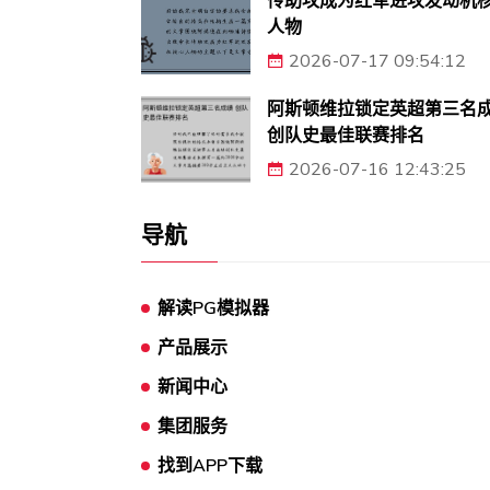
传助攻成为红军进攻发动机
人物
2026-07-17 09:54:12
阿斯顿维拉锁定英超第三名
创队史最佳联赛排名
2026-07-16 12:43:25
导航
解读PG模拟器
产品展示
新闻中心
集团服务
找到APP下载