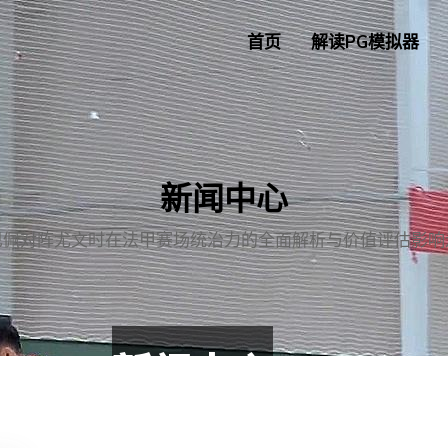
首页
解读PG模拟器
新闻中心
巴佩对阵尤文时在法甲赛场统治力的全面解析与价值评估影响