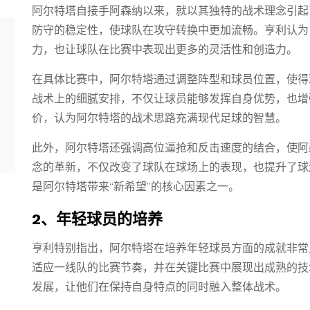
阿尔特塔自接手阿森纳以来，就以其独特的战术理念引起
防守的稳定性，使球队在攻守转换中更加流畅。亨利认为
力，也让球队在比赛中表现出更多的灵活性和创造力。
在具体比赛中，阿尔特塔通过调整阵型和球员位置，使得
战术上的细腻安排，不仅让球员能够发挥自身优势，也增
价，认为阿尔特塔的战术思路充满现代足球的智慧。
此外，阿尔特塔还强调高位逼抢和反击速度的结合，使阿
念的革新，不仅改变了球队在球场上的表现，也提升了球
是阿尔特塔带来“新希望”的核心因素之一。
2、年轻球员的培养
亨利特别指出，阿尔特塔在培养年轻球员方面的成就非常
适应一线队的比赛节奏，并在关键比赛中展现出成熟的技
发展，让他们在保持自身特点的同时融入整体战术。