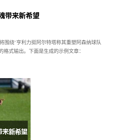
魂带来新希望
将围绕“亨利力挺阿尔特塔称其重塑阿森纳球队
供的格式输出。下面是生成的示例文章：