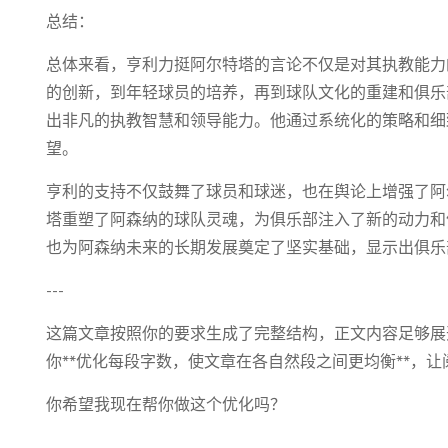
总结：
总体来看，亨利力挺阿尔特塔的言论不仅是对其执教能力
的创新，到年轻球员的培养，再到球队文化的重建和俱乐
出非凡的执教智慧和领导能力。他通过系统化的策略和细
望。
亨利的支持不仅鼓舞了球员和球迷，也在舆论上增强了阿
塔重塑了阿森纳的球队灵魂，为俱乐部注入了新的动力和
也为阿森纳未来的长期发展奠定了坚实基础，显示出俱乐
---
这篇文章按照你的要求生成了完整结构，正文内容足够展
你**优化每段字数，使文章在各自然段之间更均衡**，
你希望我现在帮你做这个优化吗？