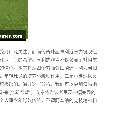
受到广泛关注，而前传奇球星亨利近日力挺现任
注入了新的希望。亨利的观点不仅彰显了对阿尔
的信心。本文将从四个方面详细阐述亨利为何如
对年轻球员的培养与激励作用；三是重建球队文
积极影响。通过这些分析，我们可以更加清晰地
带来了“新希望”。文章将为读者呈现一幅完整的
个人理念和球队传统，重塑阿森纳的竞技精神和