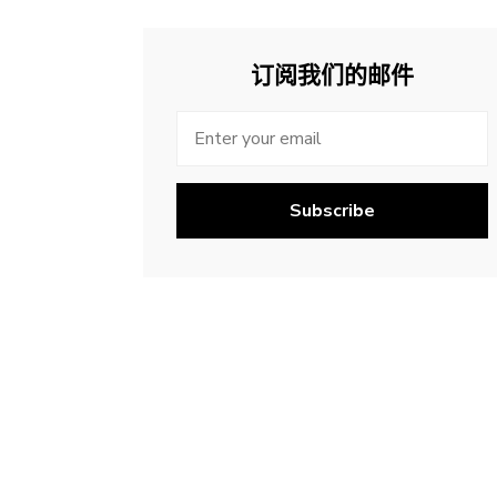
订阅我们的邮件
Subscribe