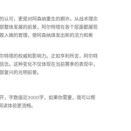
的认可，更是对阿森纳重生的期许。从战术理念
部整体发展的前景，阿尔特塔在各个层面都展现
致入微的管理，使阿森纳焕发出新的活力和希
尔特塔的权威和影响力。正如亨利所言，阿尔特
信念。这种变化不仅体现在当前赛季的表现中，
部复兴的光明前景。
开，字数接近3000字，如果你需要，我可以帮
让阅读体验更流畅。