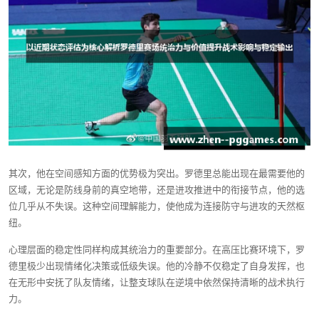
其次，他在空间感知方面的优势极为突出。罗德里总能出现在最需要他的
区域，无论是防线身前的真空地带，还是进攻推进中的衔接节点，他的选
位几乎从不失误。这种空间理解能力，使他成为连接防守与进攻的天然枢
纽。
心理层面的稳定性同样构成其统治力的重要部分。在高压比赛环境下，罗
德里极少出现情绪化决策或低级失误。他的冷静不仅稳定了自身发挥，也
在无形中安抚了队友情绪，让整支球队在逆境中依然保持清晰的战术执行
力。