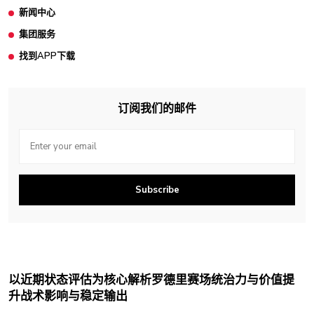
新闻中心
集团服务
找到APP下载
订阅我们的邮件
Subscribe
以近期状态评估为核心解析罗德里赛场统治力与价值提
升战术影响与稳定输出