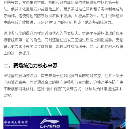
在防守端，罗德里的拦截、抢断和对抗成功率依然是球队中场的第一梯
队。他并非依靠爆发力或冒险上抢，而是通过站位预判和节奏控制完成防
守动作，这使得他的防守数据看似不张扬，却极具实效性。对手很难通过
中路完成连续推进，正是这种“无声的压制”构成了他的基础统治力。
进攻参与度的提升同样是近期状态的重要标志。罗德里在后场出球阶段承
担着组织第一拍的角色，同时还能在进攻三区通过后插上制造威胁。无论
是远射尝试还是关键传球数量，都较以往有所增长，显示出他在战术权重
上的进一步提升。
二、赛场统治力核心来源
罗德里的赛场统治力，首先来源于他对比赛节奏的绝对掌控。他并不急于
向前输送直塞，而是通过合理的横向转移和节奏切换，迫使对手在防守中
不断横移消耗体能。这种“慢中有变”的处理方式，让球队始终掌握比赛主
动权。