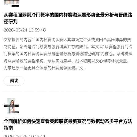
从赛程强弱到冷门概率的国内杯赛淘汰赛形势全景分析与晋级路
径研判
2026-05-24 13:59:48
文章摘要的内容：国内杯赛淘汰赛因其单场定生死或双回合高压博弈的赛
制特征，始终是冷门频发与强弱博弈并存的舞台。本文以“从赛程强弱到冷
门概率的国内杯赛淘汰赛形势全景分析与晋级路径研判”为核心，系统梳理
淘汰赛阶段的赛程结构、球队实力差异、战术取向以及心理与环境变量，
力求还原一幅更具立体感的杯赛竞争图景。文...
阅读
全面解析如何快速查看英超联赛最新赛况与数据动态多平台方法
指南
2026-05-26 10:13:41