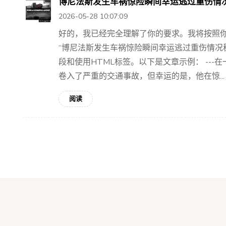
博尼法斯发生车祸惊险瞬间幸运逃过重伤情
2026-05-28 10:07:09
好的，我已经完全理解了你的要求。我将按照
“博尼法斯发生车祸惊险瞬间幸运逃过重伤情况稳
段和使用HTML标签。以下是文章示例： --
卷入了严重的交通事故，但幸运的是，他在惊...
阅读