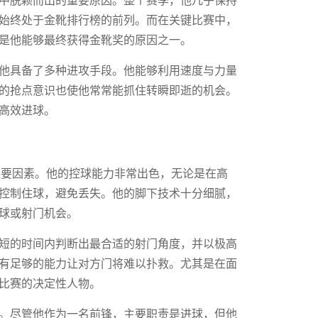
中脱颖而出的重要原因。整个赛季，他几乎保持
始终处于金靴排行榜的前列。而在关键比赛中，
是他能够最终获得金靴奖的原因之一。
他具备了多种进攻手段。他能够利用速度与力量
的抢点意识也使他常常能抓住转瞬即逝的机会。
高效进球。
重要因素。他的控球能力非常出色，无论是在高
控制住球，避免丢失。他的脚下技术十分细腻，
球或射门机会。
短的时间内判断出最合适的射门角度，并以极高
有足够的能力让对方门将难以扑救。尤其是在面
比赛的决定性人物。
。尽管他作为一名前锋，主要职责是进球，但他