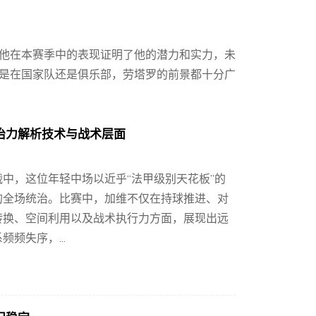
他在本赛季中的表现证明了他的潜力和实力，未
是在国家队还是俱乐部，劳塔罗的前景都十分广
治力解析技术与战术层面
中，这位年轻中场以近乎“法甲级别天花板”的
的全场统治。比赛中，加维不仅在持球推进、对
转换、空间利用以及战术执行力方面，展现出远
频失序，...