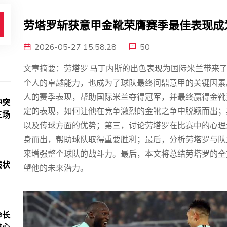
劳塔罗斩获意甲金靴荣膺赛季最佳表现成
2026-05-27 15:58:28
50
文章摘要：劳塔罗·马丁内斯的出色表现为国际米兰带来
个人的卓越能力，也成为了球队最终问鼎意甲的关键因素
人的赛季表现，帮助国际米兰夺得冠军，并最终赢得金靴
冲突
定的表现，如何让他在竞争激烈的金靴之争中脱颖而出；
三场
以及传球方面的优势；第三，讨论劳塔罗在比赛中的心理
身而出，帮助球队取得重要胜利；最后，分析劳塔罗与队
来增强整个球队的战斗力。最后，本文将总结劳塔罗的全
线状
望他的未来潜力。
命长