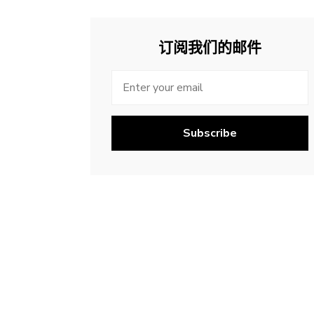
订阅我们的邮件
Subscribe