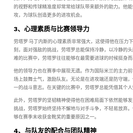
的视野和传球精准度却常常给球队带来额外的助力。他能
攻，为球队创造更多的进攻机会。
3、心理素质与比赛领导力
劳塔罗·马丁内斯的心理素质非常强大，这使得他在压力
刻，面对强敌的挑战，劳塔罗总能保持冷静，以冷静的头
难的比赛中，劳塔罗往往能够在最需要进球的时候挺身而
他的领导力也在赛季中展现无遗。作为国际米兰的主力前
场上鼓舞士气，激励队友。无论是在进攻端还是防守端，
一的战斗意志。在关键的比赛中，劳塔罗总能凭借其个人
此外，劳塔罗的坚韧精神使得他在困难局面下依然能够发
挑战，劳塔罗始终坚持不懈地与对手斗争，不轻易放弃。
够在赛季末收获金靴奖的重要原因之一。
4、与队友的配合与团队精神