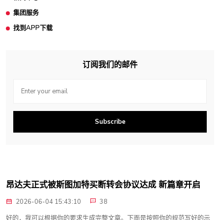
集团服务
找到APP下载
订阅我们的邮件
Subscribe
昂达夫正式被斯图加特买断转会协议达成 新篇章开启
2026-06-04 15:43:10
38
好的，我可以根据你的要求生成完整文章。下面是按照你的规范写好的示