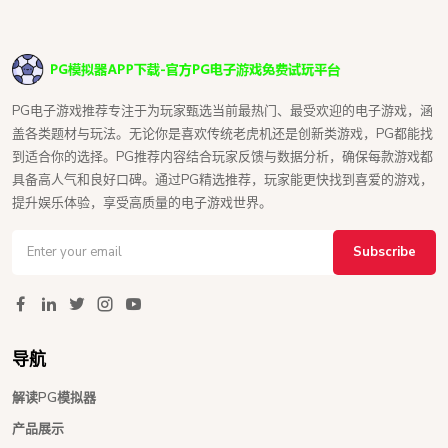
PG电子游戏推荐专注于为玩家甄选当前最热门、最受欢迎的电子游戏，涵
盖各类题材与玩法。无论你是喜欢传统老虎机还是创新类游戏，PG都能找
到适合你的选择。PG推荐内容结合玩家反馈与数据分析，确保每款游戏都
具备高人气和良好口碑。通过PG精选推荐，玩家能更快找到喜爱的游戏，
提升娱乐体验，享受高质量的电子游戏世界。
Subscribe
导航
解读PG模拟器
产品展示