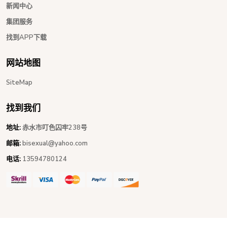
新闻中心
集团服务
找到APP下载
网站地图
SiteMap
找到我们
地址:
赤水市叮色囚牢238号
邮箱:
bisexual@yahoo.com
电话:
13594780124