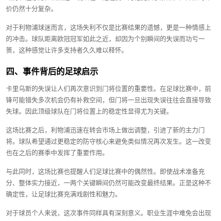
价仍然十分复杂。
对于利物浦球迷而言，这场失利不仅是比赛结果的遗憾，更是一种情感上
的冲击。球队距离欧冠冠军如此之近，却因为个别瞬间的失误而功亏一
篑，这种感觉让许多支持者久久难以释怀。
四、事件背后的足球启示
卡里乌斯的失误让人们再次意识到门将位置的重要性。在足球比赛中，前
锋可能错失多次机会仍有补救空间，但门将一旦出现失误往往会直接导致
失球。因此顶级球队在门将位置上的稳定性显得尤为关键。
这场比赛之后，利物浦迅速在转会市场上做出调整，引进了新的主力门
将。球队希望通过更稳定的防守核心来避免类似情况再次发生。这一改变
也在之后的赛季中发挥了重要作用。
与此同时，这场比赛也提醒人们足球比赛中的偶然性。即使战术准备充
分、整体实力接近，一两个关键瞬间仍然可能改变最终结果。正是这种不
确定性，让足球比赛充满戏剧性和魅力。
对于球员个人来说，这次事件同样具有深刻意义。职业生涯中难免会出现