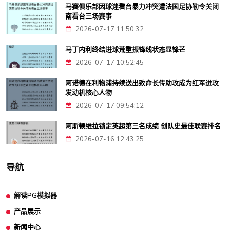
马赛俱乐部因球迷看台暴力冲突遭法国足协勒令关闭
南看台三场赛事
2026-07-17 11:50:32
马丁内利终结进球荒重振锋线状态显锋芒
2026-07-17 10:52:45
阿诺德在利物浦持续送出致命长传助攻成为红军进攻
发动机核心人物
2026-07-17 09:54:12
阿斯顿维拉锁定英超第三名成绩 创队史最佳联赛排名
2026-07-16 12:43:25
导航
解读PG模拟器
产品展示
新闻中心