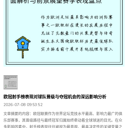
欧冠射手榜表现对球队晋级与夺冠机会的深远影响分析
2026-07-08 09:53:52
文章摘要的内容：欧冠联赛作为世界足坛竞技水平最高、影响力最广的俱
乐部赛事，其晋级路径与最终冠军归属始终牵动着全球球迷的目光。在众
多影响因素中，射手榜表现往往被视为最直观、最具决定性的关键变量之