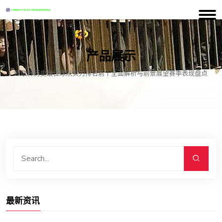
产品展示
欧联杯历史最佳球队实力排名前十全面解析与前景展望赛季表现盘点
最新资讯