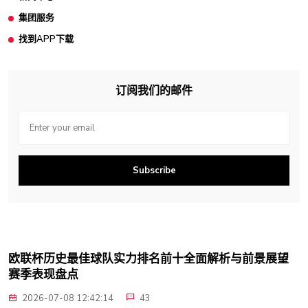
集团服务
找到APP下载
订阅我们的邮件
Subscribe
欧联杯历史最佳球队实力排名前十全面解析与前景展望
赛季表现盘点
2026-07-08 12:42:14
43